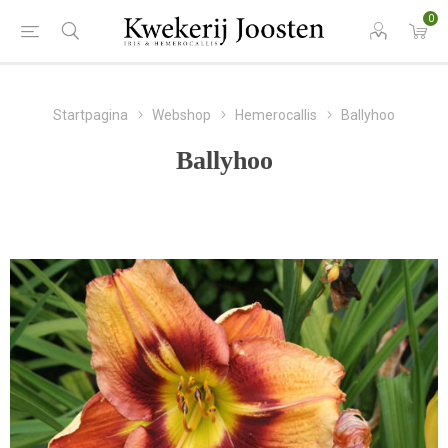
0
Startpagina
Webshop
Hemerocallis
Ballyhoo
Ballyhoo