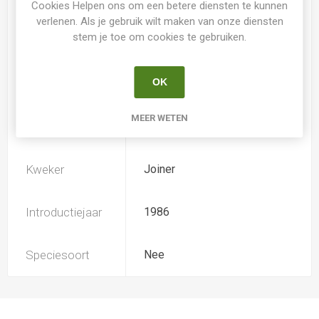
Cookies Helpen ons om een betere diensten te kunnen
verlenen. Als je gebruik wilt maken van onze diensten
stem je toe om cookies te gebruiken.
Loof
Bladhoudend
OK
Soort
Hemerocallis
MEER WETEN
Ploïdiegraad
Diploide
Kweker
Joiner
Introductiejaar
1986
Speciesoort
Nee