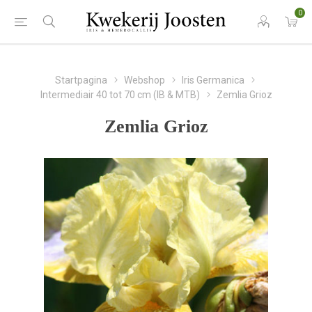
0
Startpagina
Webshop
Iris Germanica
Intermediair 40 tot 70 cm (IB & MTB)
Zemlia Grioz
Zemlia Grioz