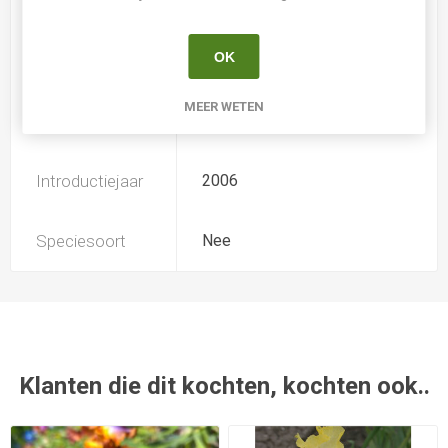
Iris type
IB
OK
Soort
Iris Germanica Intermediair
MEER WETEN
Kweker
Sergey Lok
Introductiejaar
2006
Speciesoort
Nee
Klanten die dit kochten, kochten ook..