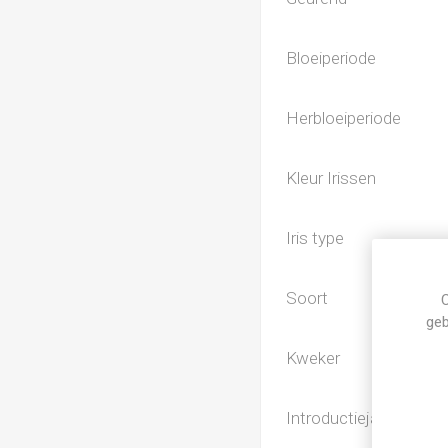
Bloeiperiode
Herbloeiperiode
Kleur Irissen
Iris type
Soort
C
geb
Kweker
Introductiejaar