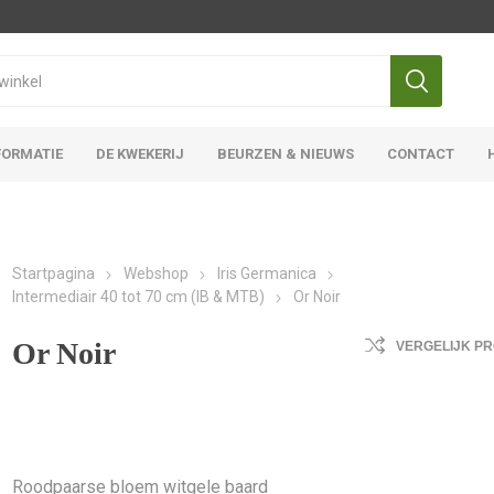
FORMATIE
DE KWEKERIJ
BEURZEN & NIEUWS
CONTACT
Iris Ensata
Iris Overige
Startpagina
Webshop
Iris Germanica
Intermediair 40 tot 70 cm (IB & MTB)
Or Noir
Or Noir
VERGELIJK P
Roodpaarse bloem witgele baard