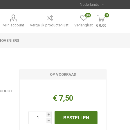
(0)
0
Mijn account
Vergelijk productenlijst
Verlanglijst
€ 0,00
HOVENIERS
Hemerocallis
Aanbiedingen
OP VOORRAAD
RODUCT
€ 7,50
i
BESTELLEN
h