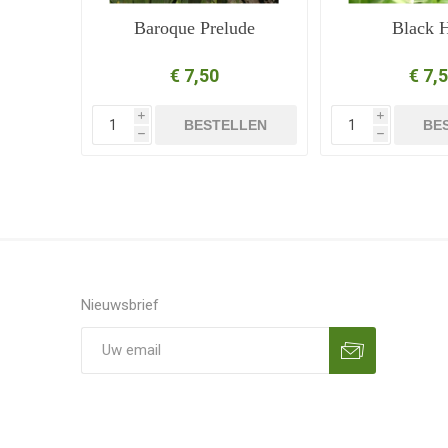
Baroque Prelude
Black H
€ 7,50
€ 7,
i
i
BESTELLEN
BE
h
h
Nieuwsbrief
Aanmelden
Opzeggen