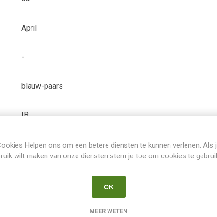
April
-
blauw-paars
IB
Iris Germanica Intermediair
ookies Helpen ons om een betere diensten te kunnen verlenen. Als 
ruik wilt maken van onze diensten stem je toe om cookies te gebrui
Ransom
OK
1995
MEER WETEN