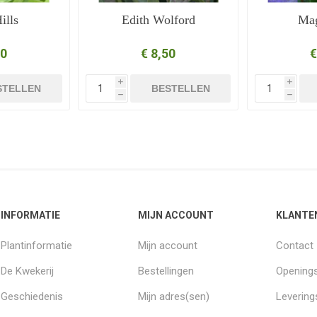
ills
Edith Wolford
Ma
50
€ 8,50
€
i
i
STELLEN
BESTELLEN
h
h
INFORMATIE
MIJN ACCOUNT
KLANTE
Plantinformatie
Mijn account
Contact
De Kwekerij
Bestellingen
Openings
Geschiedenis
Mijn adres(sen)
Leverin