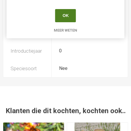
Soort
Iris Germanica Intermediair
OK
MEER WETEN
Kweker
Tasquier
Introductiejaar
0
Speciesoort
Nee
Klanten die dit kochten, kochten ook..